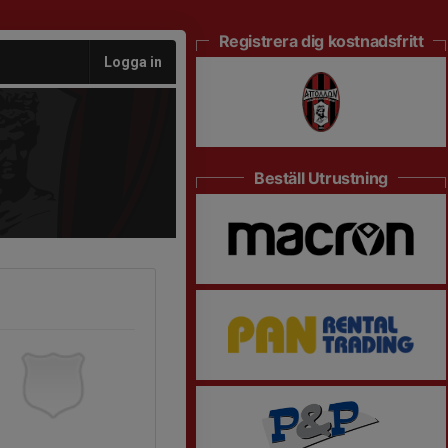
Registrera dig kostnadsfritt
Logga in
Beställ Utrustning