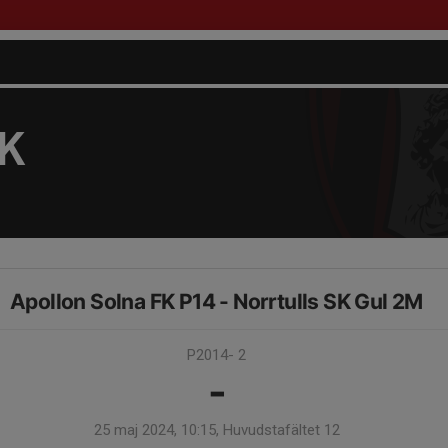
FK
Apollon Solna FK P14 - Norrtulls SK Gul 2M
P2014- 2
-
25 maj 2024, 10:15, Huvudstafältet 12