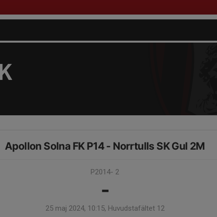
FK
Apollon Solna FK P14 - Norrtulls SK Gul 2M
P2014- 2
-
25 maj 2024, 10:15, Huvudstafältet 12