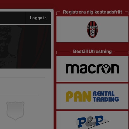
Registrera dig kostnadsfritt
Logga in
Beställ Utrustning