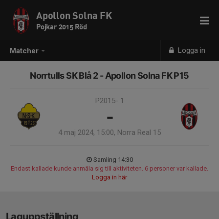
Apollon Solna FK
Pojkar 2015 Röd
Logga in
Matcher
Norrtulls SK Blå 2 - Apollon Solna FK P15
P2015- 1
-
4 maj 2024, 15:00, Norra Real 15
Samling 14:30
Endast kallade kunde anmäla sig till aktiviteten. 6 personer var kallade.
Logga in här
Laguppställning