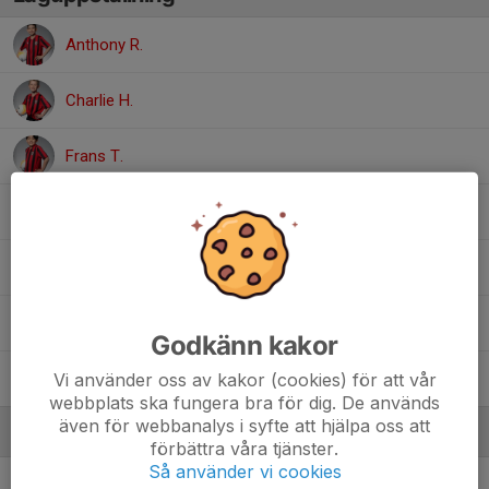
Anthony R.
Charlie H.
Frans T.
Lukas H.
Maximilian C.
Raie F.
Godkänn kakor
Vi använder oss av kakor (cookies) för att vår
Victor B.
webbplats ska fungera bra för dig. De används
även för webbanalys i syfte att hjälpa oss att
Ledare
förbättra våra tjänster.
Så använder vi cookies
Rodrigo Ramos
Tränare