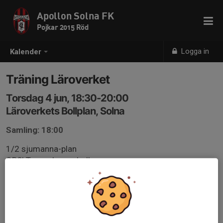
Apollon Solna FK
Pojkar 2015 Röd
Logga in
Kalender
Träning Läroverket
Torsdag 4 jun, 18:30-20:00
Läroverkets Bollplan, Solna
Samling: 18:00
1/2 sjumanna-plan
OBS! Ta med egen boll