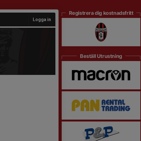
Registrera dig kostnadsfritt
Logga in
Beställ Utrustning