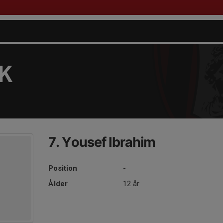
FK
7. Yousef Ibrahim
Position
-
Ålder
12 år