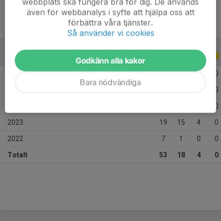
webbplats ska fungera bra för dig. De används
även för webbanalys i syfte att hjälpa oss att
förbättra våra tjänster.
Så använder vi cookies
ALLA SERIER
ALLA ÅR
Godkänn alla kakor
2026
3
0
0
0
Bara nödvändiga
2025
7
0
0
0
2024
17
2
0
0
2023
19
15
4
0
2022
7
1
0
0
Totalt
53
18
4
0