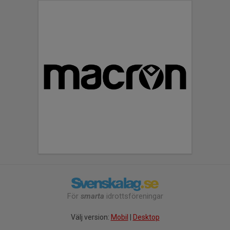
För
smarta
idrottsföreningar
Välj version:
Mobil
|
Desktop