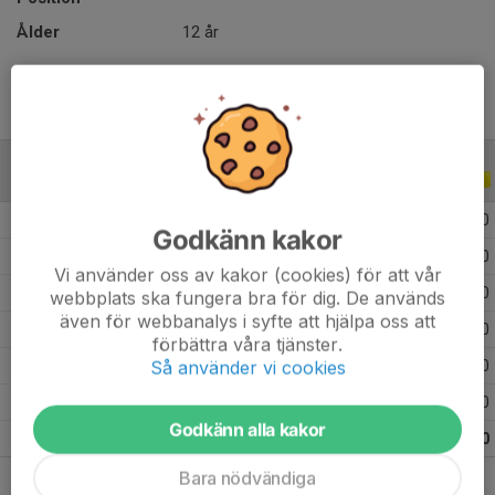
Ålder
12 år
ALLA SERIER
ALLA ÅR
2026
13
0
0
0
Godkänn kakor
2025
10
0
0
0
Vi använder oss av kakor (cookies) för att vår
2024
16
0
0
0
webbplats ska fungera bra för dig. De används
även för webbanalys i syfte att hjälpa oss att
2023
22
13
5
0
förbättra våra tjänster.
Så använder vi cookies
2022
39
19
8
0
2021
17
2
7
0
Godkänn alla kakor
Totalt
117
34
20
0
Bara nödvändiga