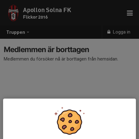
Apollon Solna FK
Flickor 2016
Logga in
Truppen
Medlemmen är borttagen
Medlemmen du försöker nå är borttagen från hemsidan.