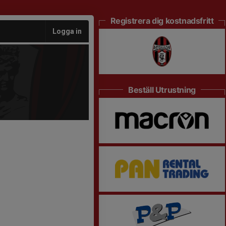
Registrera dig kostnadsfritt
Logga in
Beställ Utrustning