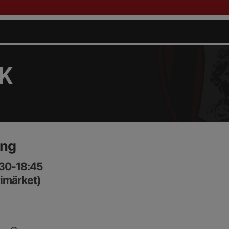
FK
ing
:30-18:45
rimärket)