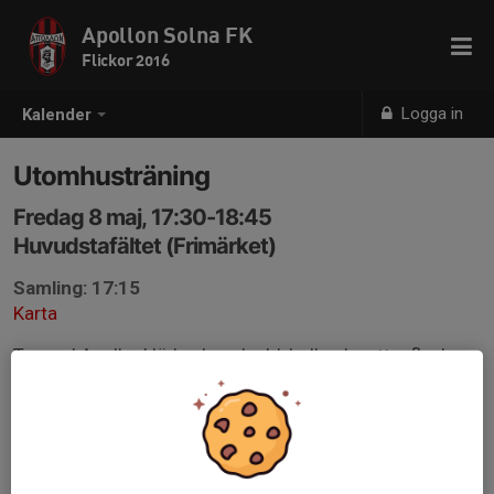
Apollon Solna FK
Flickor 2016
Logga in
Kalender
Utomhusträning
Fredag 8 maj, 17:30-18:45
Huvudstafältet (Frimärket)
Samling: 17:15
Karta
Ta med Apollonkläder, benskydd, boll och vattenflaska.