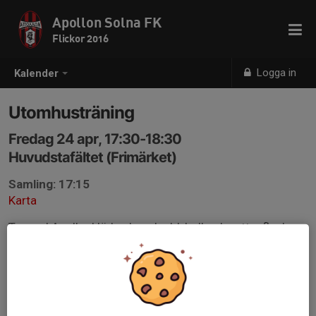
Apollon Solna FK
Flickor 2016
Logga in
Kalender
Utomhusträning
Fredag 24 apr, 17:30-18:30
Huvudstafältet (Frimärket)
Samling: 17:15
Karta
Ta med Apollonkläder, benskydd, boll och vattenflaska.