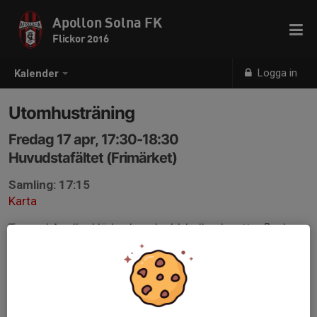
Apollon Solna FK
Flickor 2016
Logga in
Kalender
Utomhusträning
Fredag 17 apr, 17:30-18:30
Huvudstafältet (Frimärket)
Samling: 17:15
Karta
Ta med Apollonkläder, benskydd, boll och vattenflaska.