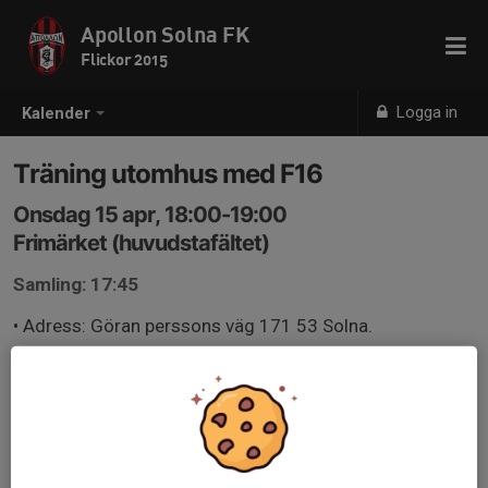
Apollon Solna FK
Flickor 2015
Logga in
Kalender
Träning utomhus med F16
Onsdag 15 apr, 18:00-19:00
Frimärket (huvudstafältet)
Samling: 17:45
• Adress: Göran perssons väg 171 53 Solna.
• Tag med fotboll, vattenflaska, utomhus fotbollsskor
samt träningskläder.