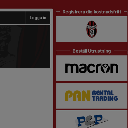
Registrera dig kostnadsfritt
Logga in
Beställ Utrustning