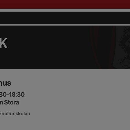
FK
hus
:30-18:30
n Stora
teholmsskolan