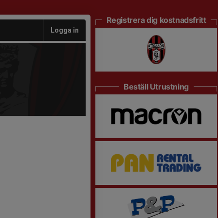
Registrera dig kostnadsfritt
Logga in
Beställ Utrustning