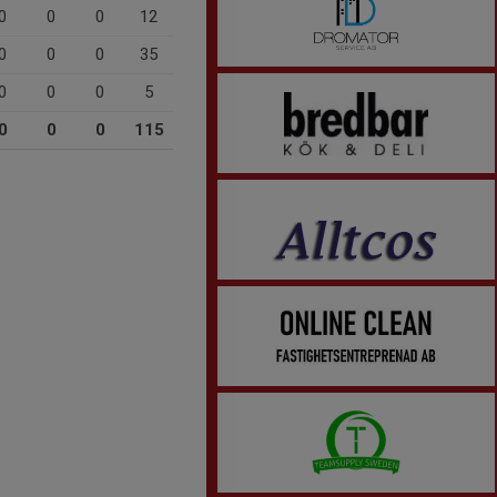
0
0
0
12
0
0
0
35
0
0
0
5
0
0
0
115