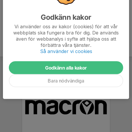
7. Bele Barkarby FF 1
0
0
0
Godkänn kakor
8. Karlbergs BK F10/11
0
0
0
Vi använder oss av kakor (cookies) för att vår
webbplats ska fungera bra för dig. De används
även för webbanalys i syfte att hjälpa oss att
förbättra våra tjänster.
Så använder vi cookies
Godkänn alla kakor
Bara nödvändiga