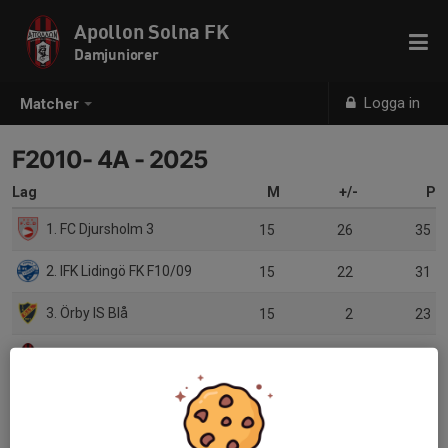
Apollon Solna FK
Damjuniorer
Logga in
Matcher
F2010- 4A - 2025
Lag
M
+/-
P
1. FC Djursholm 3
15
26
35
2. IFK Lidingö FK F10/09
15
22
31
3. Örby IS Blå
15
2
23
4. Apollon Solna FK Röd
15
0
19
5. Sollentuna FK F2010 2
15
-11
17
6. Vallentuna BK 1
15
-39
4