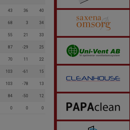
43
36
40
68
3
34
55
21
33
87
-29
25
70
11
22
103
-61
15
103
-78
13
84
-50
12
0
0
0