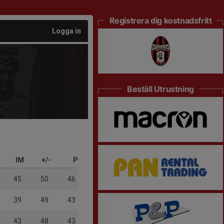
Registrera dig kostnadsfritt
Logga in
Beställ Utrustning
IM
+/-
P
45
50
46
39
49
43
43
48
43