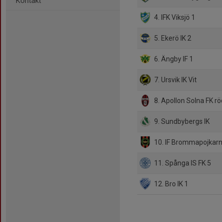
Kontakt
4. IFK Viksjö 1
5. Ekerö IK 2
6. Ängby IF 1
7. Ursvik IK Vit
8. Apollon Solna FK rö
9. Sundbybergs IK
10. IF Brommapojkarn
11. Spånga IS FK 5
12. Bro IK 1