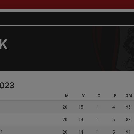
FK
2023
M
V
O
F
GM
20
15
1
4
95
20
14
1
5
88
 1
20
14
1
5
91