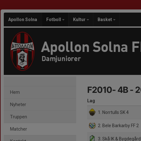
Apollon Solna
Fotboll
Kultur
Basket
Apollon Solna 
Damjuniorer
F2010- 4B - 
Hem
Lag
Nyheter
1. Norrtulls SK 4
Truppen
2. Bele Barkarby FF 2
Matcher
3. Skå IK & Bygdegård