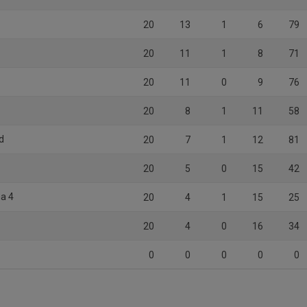
20
13
1
6
79
20
11
1
8
71
20
11
0
9
76
20
8
1
11
58
d
20
7
1
12
81
20
5
0
15
42
a 4
20
4
1
15
25
20
4
0
16
34
0
0
0
0
0