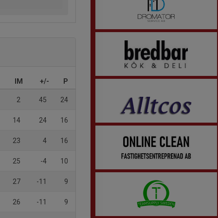
IM
+/-
P
2
45
24
14
24
16
23
4
16
25
-4
10
27
-11
9
26
-11
9