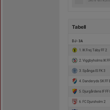
Tabell
DJ- 3A
1. IK Frej Täby FF 2
2. Viggbyholms IK FF
3. Spånga IS FK 3
4. Danderyds SK FF 
5. Djurgårdens IF FF
6. FC Djursholm 2