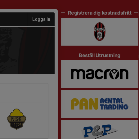
Registrera dig kostnadsfritt
Logga in
Beställ Utrustning