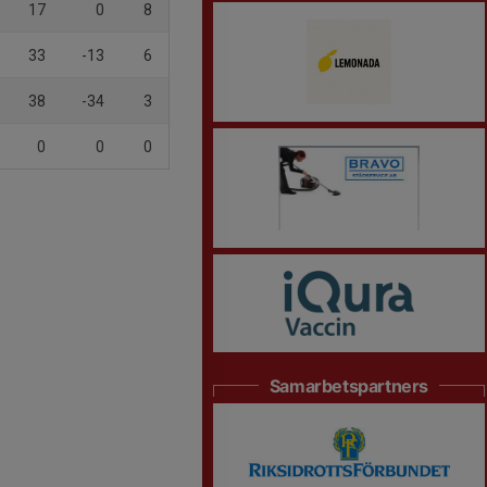
17
0
8
33
-13
6
38
-34
3
0
0
0
Samarbetspartners