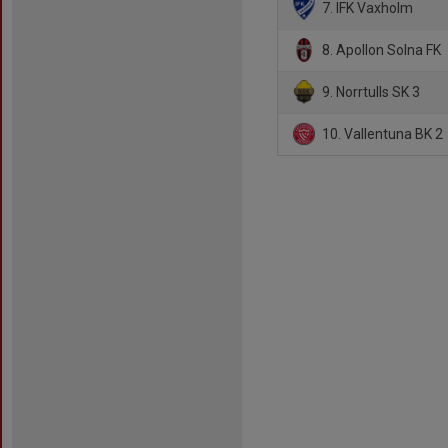
7. IFK Vaxholm
8. Apollon Solna FK
9. Norrtulls SK 3
10. Vallentuna BK 2