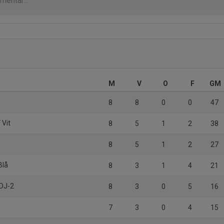
M
V
O
F
GM
8
8
0
0
47
 Vit
8
5
1
2
38
8
5
1
2
27
Blå
8
3
1
4
21
 DJ-2
8
3
0
5
16
7
3
0
4
15