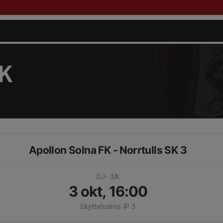
FK
Apollon Solna FK - Norrtulls SK 3
DJ- 3A
3 okt, 16:00
Skytteholms IP 3