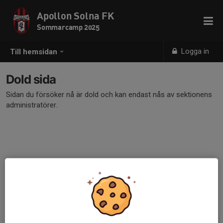
Apollon Solna FK
Sommarcamp 2025
Logga in
Till hemsidan
Dold sida
Sidan du försöker nå är dold och kan endast nås av sektionens
administratörer.