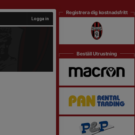
Registrera dig kostnadsfritt
Logga in
Beställ Utrustning