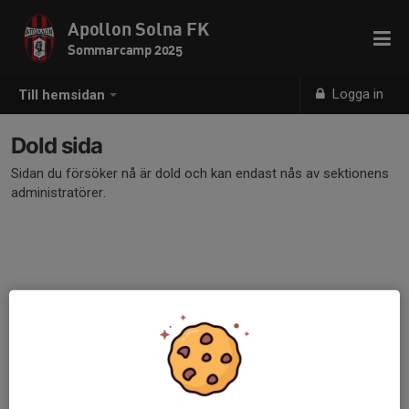
Apollon Solna FK
Sommarcamp 2025
Logga in
Till hemsidan
Dold sida
Sidan du försöker nå är dold och kan endast nås av sektionens
administratörer.