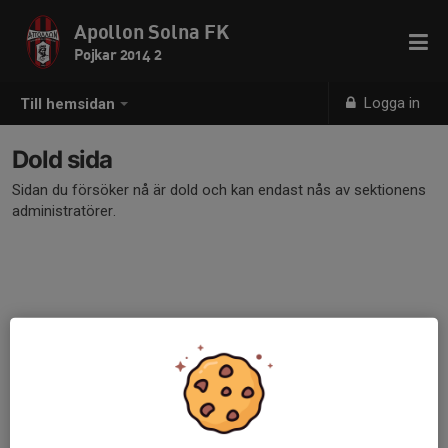
Apollon Solna FK
Pojkar 2014 2
Logga in
Till hemsidan
Dold sida
Sidan du försöker nå är dold och kan endast nås av sektionens
administratörer.