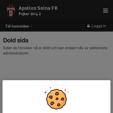
Apollon Solna FK
Pojkar 2014 2
Logga in
Till hemsidan
Dold sida
Sidan du försöker nå är dold och kan endast nås av sektionens
administratörer.