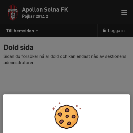
Apollon Solna FK
Pojkar 2014 2
Logga in
Till hemsidan
Dold sida
Sidan du försöker nå är dold och kan endast nås av sektionens
administratörer.