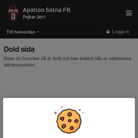
Apollon Solna FK
Pojkar 2011
Logga in
Till hemsidan
Dold sida
Sidan du försöker nå är dold och kan endast nås av sektionens
administratörer.