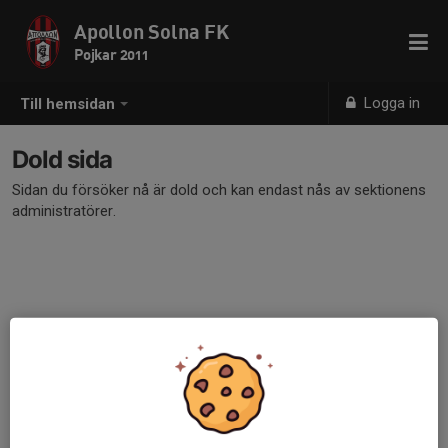
Apollon Solna FK
Pojkar 2011
Logga in
Till hemsidan
Dold sida
Sidan du försöker nå är dold och kan endast nås av sektionens
administratörer.