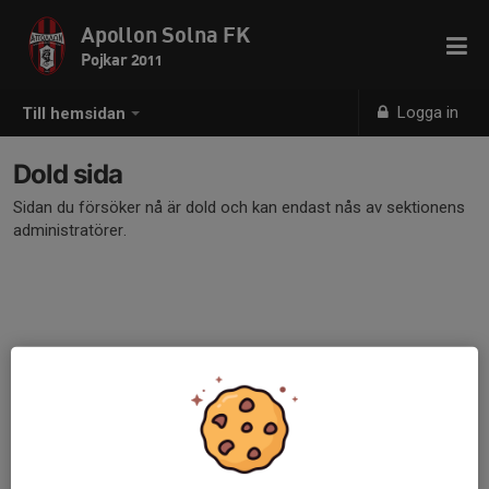
Apollon Solna FK
Pojkar 2011
Logga in
Till hemsidan
Dold sida
Sidan du försöker nå är dold och kan endast nås av sektionens
administratörer.